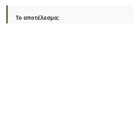
Το αποτέλεσμα;
Ένας καρπός με συμπυκνωμένη γεύση
και αρώματα, που μας χαρίζει ελαιόλαδο
κορυφαίας ποιότητας με εξαιρετικά
χαμηλή οξύτητα (
0,1 έως 0,4
).
Ο Καιρός στον Πτελεό